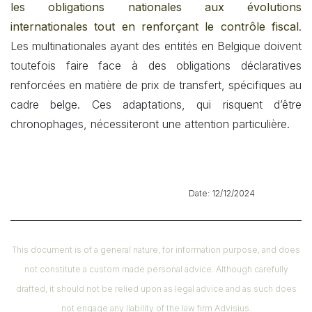
les obligations nationales aux évolutions
internationales tout en renforçant le contrôle fiscal
.
Les multinationales ayant des entités en Belgique doivent
toutefois faire face à des obligations déclaratives
renforcées en matière de prix de transfert, spécifiques au
cadre belge. Ces adaptations, qui risquent d’être
chronophages, nécessiteront une attention particulière.
​ Date: 12/12/2024
This document is of a general nature, for information purpose, and does
not constitute a custom made personal advice. Although carefully
drafted, it should not be relied upon as legal advice and as such does
not engage any liability of the law firm Advisius.