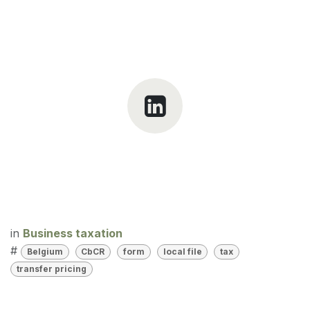
in
Business taxation
#
Belgium
CbCR
form
local file
tax
transfer pricing