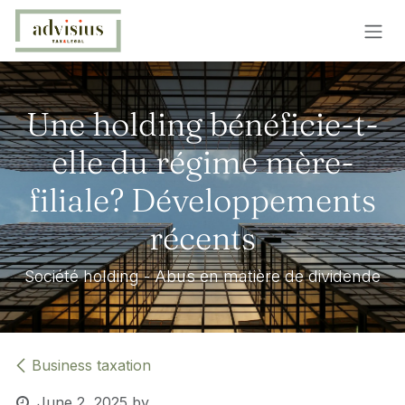
Skip to Content
Une holding bénéficie-t-
elle du régime mère-
filiale? Développements
récents
Société holding - Abus en matière de dividende
Business taxation
June 2, 2025
by