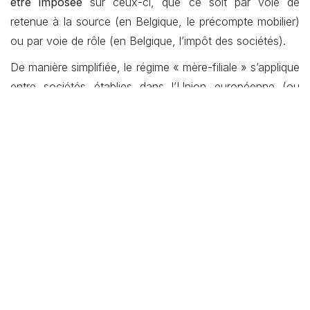
être imposée
sur ceux-ci, que ce soit par voie de
retenue à la source (en Belgique, le précompte mobilier)
ou par voie de rôle (en Belgique, l’impôt des sociétés).
De manière simplifiée, le régime « mère-filiale » s’applique
entre sociétés établies dans l’Union européenne (ou
dans un État avec lequel la Belgique a conclu une
convention prévoyant un échange de renseignements en
matière fiscale), et à condition que la société mère
détienne, pendant un an, des actions représentant au
moins 10% du capital de sa filiale ou ayant une valeur
d’investissement d’au moins 2,5 millions d’euros.
2. ABUS FISCAL
2.1
Arrêts historiques
Les contribuables ne peuvent pas se prévaloir
abusivement des dispositions de droit fiscal européen.