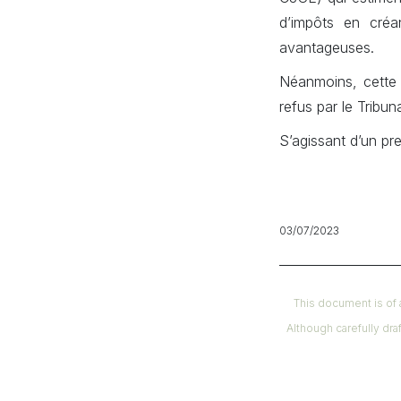
d’impôts en créan
avantageuses.
Néanmoins, cette p
refus par le Tribun
S’agissant d’un pr
03/07/2023
This document is of 
Although carefully dra