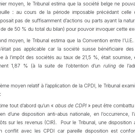
ier moyen, le Tribunal estima que la société belge ne pouvai
euille : au cours de la période imposable précédant celle de
disposait pas de suffisamment d’actions ou parts ayant la natur
 de de 50 % du total du bilan) pour pouvoir invoquer cette ex
nd moyen, le Tribunal estima que la Convention entre l’U.E.
tait pas applicable car la société suisse bénéficiaire des 
e à l’impôt des sociétés au taux de 21,5 %, était soumise, 
ment 1,87 % (à la suite de l’obtention d’un
ruling
de l’adm
ième moyen relatif à l’application de la CPDI, le Tribunal exami
:
time tout d’abord qu’un «
abus de CDPI
» peut être combattu p
n d’une disposition anti-abus nationale, en l’occurrence, l’
ts sur les revenus (CIR). Pour le Tribunal, une disposition 
n conflit avec les CPDI car pareille disposition est con