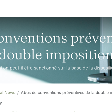
e?
French Desk
Attorneys
Newsletter
News-blog
onventions prévent
double impositio
on peut-il être sanctionné sur la base de la disposit
al News
Abus de conventions préventives de la double i
y