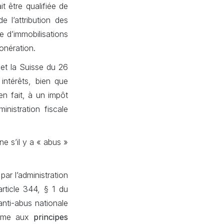
t être qualifiée de
 l’attribution des
e d’immobilisations
onération.
 et la Suisse du 26
intérêts, bien que
en fait, à un impôt
inistration fiscale
ne s’il y a « abus »
ar l’administration
article 344, § 1 du
anti-abus nationale
forme aux
principes