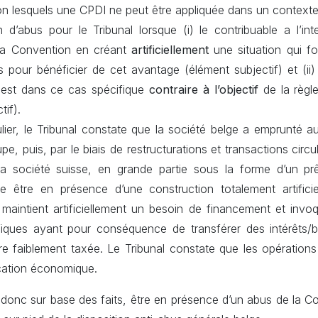
n lesquels une CPDI ne peut être appliquée dans un contexte
n d’abus pour le Tribunal lorsque (i) le contribuable a l’int
la Convention en créant
artificiellement
une situation qui f
 pour bénéficier de cet avantage (élément subjectif) et (ii) 
 est dans ce cas spécifique
contraire à l’objectif
de la règl
tif).
lier, le Tribunal constate que la société belge a emprunté a
pe, puis, par le biais de restructurations et transactions circul
 la société suisse, en grande partie sous la forme d’un prê
me être en présence d’une construction totalement artificiel
 maintient artificiellement un besoin de financement et inv
fiques ayant pour conséquence de transférer des intérêts/
re faiblement taxée. Le Tribunal constate que les opérations n
ication économique.
 donc sur base des faits, être en présence d’un abus de la C