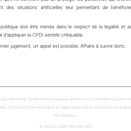
t des situations artificielles leur permettant de bénéficie
olitique doit être menée dans le respect de la légalité et au 
al d’appliquer la CPDI semble critiquable.
emier jugement, un appel est possible. Affaire à suivre donc.
​
a general nature, for information purpose, and does not constitute a custom 
fted, it should not be relied upon as legal advice and as such does not engage a
firm Advisius.
© Advisius (CBE 0741.762.760)