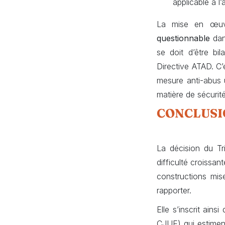
applicable à l
La mise en œuvre
questionnable
dans
se doit d’être bi
Directive ATAD. C
mesure anti-abus u
matière de sécurit
CONCLUSI
La décision du Tr
difficulté croissant
constructions mise
rapporter.
Elle s’inscrit ain
CJUE) qui estimen