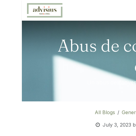
Skip to Content
Home
What do we provid
Abus de c
Un abus de conventi
All Blogs
Gener
July 3, 2023
b