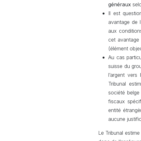
généraux
selo
Il est questio
avantage de 
aux conditions
cet avantage
(élément objec
Au cas particu
suisse du grou
l’argent vers
Tribunal esti
société belge
fiscaux spéci
entité étrangè
aucune justif
Le Tribunal estime