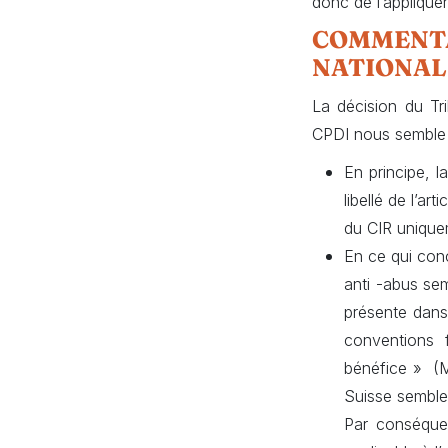
donc de l’appliquer
COMMENTA
NATIONALE
La décision du Tri
CPDI nous semble c
En principe, l
libellé de l’a
du CIR unique
En ce qui con
anti -abus sem
présente dans
conventions f
bénéfice » (ML
Suisse semble,
Par conséquent