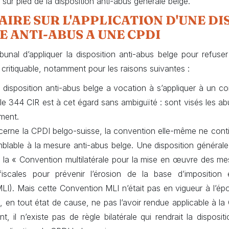
 sur pied de la disposition anti-abus générale belge.
IRE SUR L'APPLICATION D'UNE DI
 ANTI-ABUS A UNE CPDI
bunal d’appliquer la disposition anti-abus belge pour refuser 
ritiquable, notamment pour les raisons suivantes :
a disposition anti-abus belge a vocation à s’appliquer à un co
rticle 344 CIR est à cet égard sans ambiguïté : sont visés les a
ment.
cerne la CPDI belgo-suisse, la convention elle-même ne cont
blable à la mesure anti-abus belge. Une disposition générale
 la « Convention multilatérale pour la mise en œuvre des mes
iscales pour prévenir l’érosion de la base d’imposition 
I). Mais cette Convention MLI n’était pas en vigueur à l’épo
 en tout état de cause, ne pas l’avoir rendue applicable à la
, il n’existe pas de règle bilatérale qui rendrait la disposit