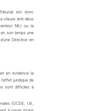
Tribunal est donc
la clause anti-abus
nvention MLI ou la
a en son temps une
 d’une Directive en
met en évidence la
 l’effet juridique de
s sont difficiles à
tionales (OCDE, UE,
hent à payer moins