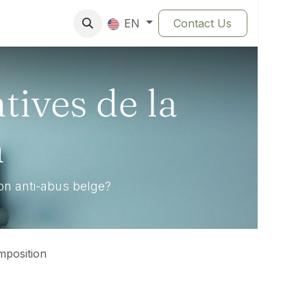
Contact Us
EN
ives de la
n
ion anti-abus belge?
mposition