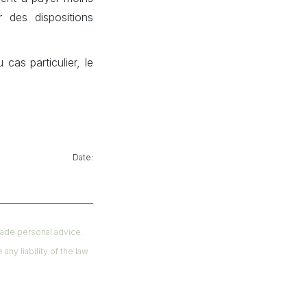
r des dispositions
cas particulier, le
 Date:
made personal advice.
ny liability of the law