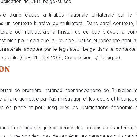
’application de CPDI belgo-suisse.
 d’une clause anti-abus nationale unilatérale par le 
 un contexte bilatéral ou multilatéral. Dans pareil contexte, 
latérale ou multilatérale à l’instar de ce que prévoit la co
’est bien pour cela que la Cour de Justice européenne annul
nilatérale adoptée par le législateur belge dans le contexte
é sociale (CJE, 11 juillet 2018, Commission c/ Belgique).
ON
ibunal de première instance néerlandophone de Bruxelles 
e à faire admettre par l’administration et les cours et tribunaux
s en place et pour lesquelles les justifications économique
si dans la politique et jurisprudence des organisations interna
t qu’il ne convient pas de protéger les personnes qui cherc