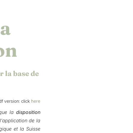
la
on
r la base de
df version: click
here
 que la
disposition
’application de la
gique et la Suisse