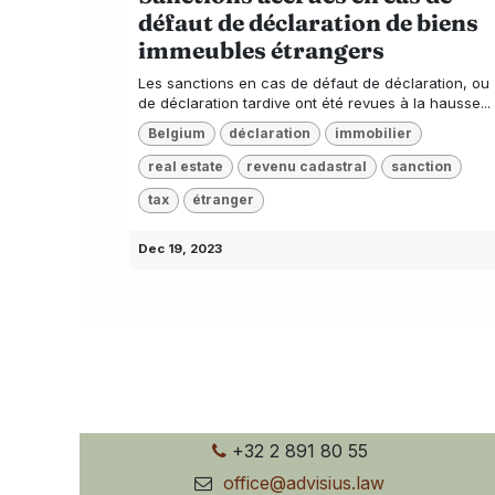
défaut de déclaration de biens
immeubles étrangers
Les sanctions en cas de défaut de déclaration, ou
de déclaration tardive ont été revues à la hausse...
Belgium
déclaration
immobilier
real estate
revenu cadastral
sanction
tax
étranger
Dec 19, 2023
+32 2 891 80 55
office@advisius.law