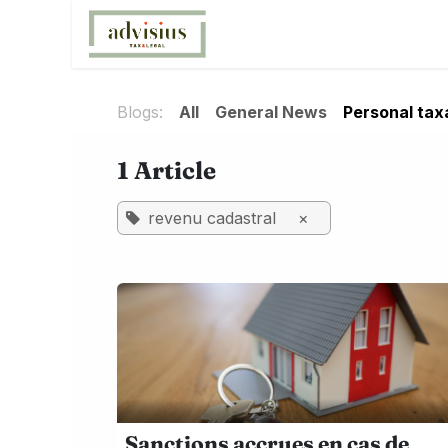
Skip to Content
Home
What do we provid
Blogs:
All
General News
Personal tax
1 Article
revenu cadastral
×
Sanctions accrues en cas de