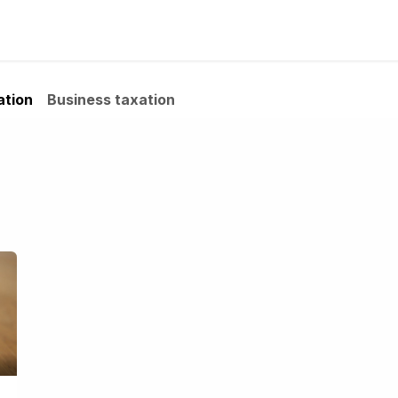
e?
French Desk
Attorneys
Newsletter
News-blog
ation
Business taxation