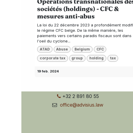
Opérations transnationales de
sociétés (holdings) - CFC &
mesures anti-abus
La loi du 22 décembre 2023 a profondément modif
le régime CFC belge. De la même manière, les
paiements vers certains paradis fiscaux sont dans
l'oeil du cyclone...
ATAD
Abuse
Belgium
CFC
corporate tax
group
holding
tax
19 feb. 2024
+32 2 891 80 55
office@advisius.law