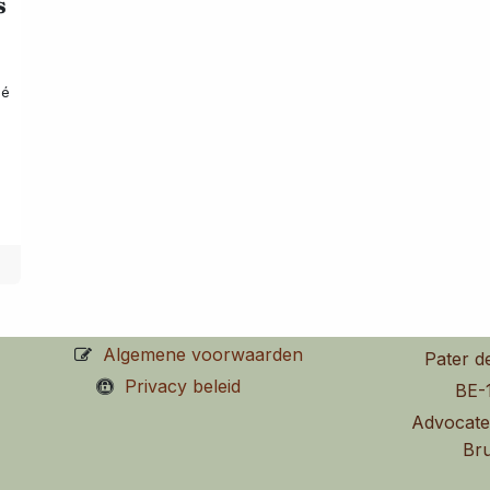
s
ié
Algemene voorwaarden
Pater d
Privacy beleid
BE-
Advocate
Bru