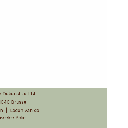
e Dekenstraat 14
1040 Brussel
n | Leden van de
sselse Balie