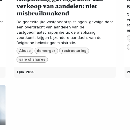
verkoop van aandelen: niet
s
misbruikmakend
D
e
er
De gedeeltelijke vastgoedafsplitsingen, gevolgd door
s
een overdracht van aandelen van de
e
vastgoedmaatschappij die uit de afsplitsing
voortkomt, krijgen bijzondere aandacht van de
Belgische belastingadministratie.
Abuse
demerger
restructuring
sale of shares
1 jun. 2025
2