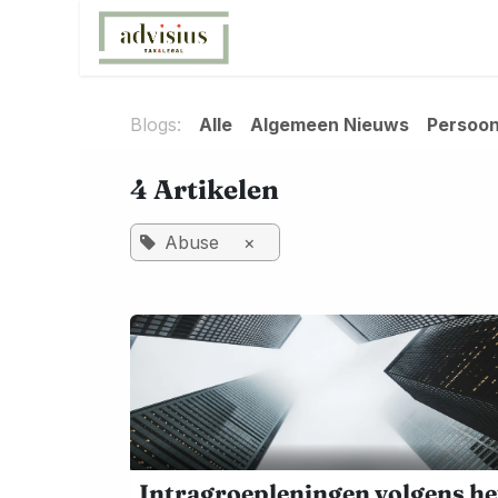
Overslaan naar inhoud
Home
Wat bieden wij aan
Blogs:
Alle
Algemeen Nieuws
Persoonl
4 Artikelen
Abuse
×
Intragroepleningen volgens he