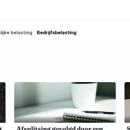
?
Franse Desk
Advocaten
Nieuwsbrief
Nieuws-blo
ijke belasting
Bedrijfsbelasting
t
Afsplitsing gevolgd door een
S