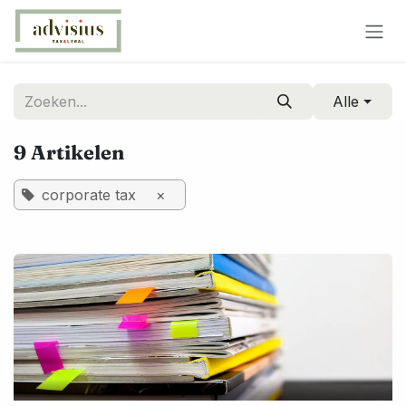
Overslaan naar inhoud
Alle
9 Artikelen
corporate tax
×