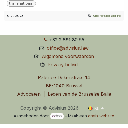
transnational
3 jul. 2023
Bedrijfsbelasting
+32 2 891 80 55
office@advisius.law
Algemene voorwaarden
Privacy beleid
Pater de Dekenstraat 14
BE-1040 Brussel
Advocaten | Leden van de Brusselse Balie
Copyright © Advisius 2026
NL
Aangeboden door
- Maak een
gratis website