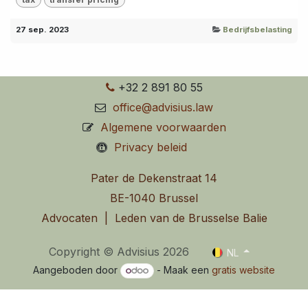
27 sep. 2023
Bedrijfsbelasting
+32 2 891 80 55
office@advisius.law
Algemene voorwaarden
Privacy beleid
Pater de Dekenstraat 14
BE-1040 Brussel
Advocaten | Leden van de Brusselse Balie
Copyright © Advisius 2026
NL
Aangeboden door
- Maak een
gratis website