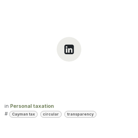
in
Personal taxation
#
Cayman tax
circular
transparency