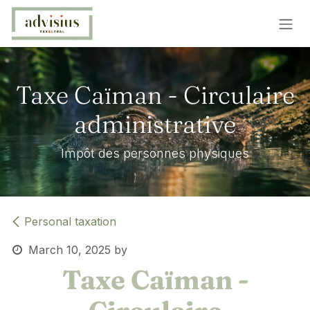
Skip to Content
Taxe Caïman - Circulaire
administrative
Impôt des personnes physiques
Personal taxation
March 10, 2025
by
Taxe Caïman -