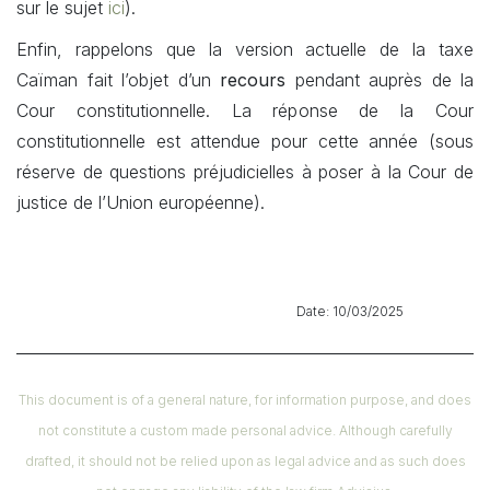
sur le sujet
ici
).
Enfin, rappelons que la version actuelle de la taxe
Caïman fait l’objet d’un
recours
pendant auprès de la
Cour constitutionnelle. La réponse de la Cour
constitutionnelle est attendue pour cette année (sous
réserve de questions préjudicielles à poser à la Cour de
justice de l’Union européenne).
​ Date: 10/03/2025
This document is of a general nature, for information purpose, and does
not constitute a custom made personal advice. Although carefully
drafted, it should not be relied upon as legal advice and as such does