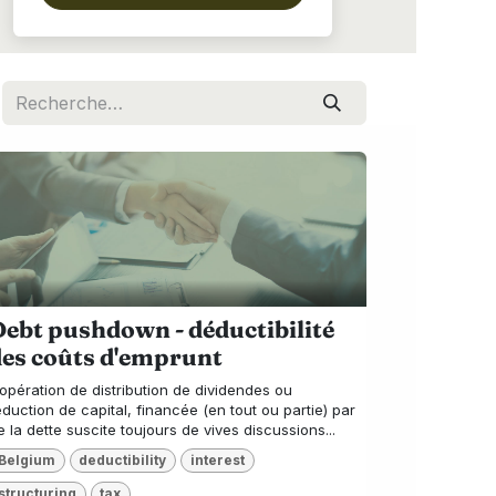
ebt pushdown - déductibilité
des coûts d'emprunt
'opération de distribution de dividendes ou
éduction de capital, financée (en tout ou partie) par
e la dette suscite toujours de vives discussions...
Belgium
deductibility
interest
structuring
tax