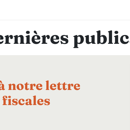
rench Desk
Equipe
Lettres d'information
Blog d'actuali
ernières public
à notre lettre
fiscales