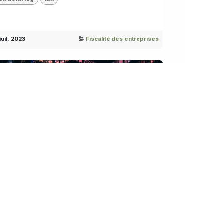
juil. 2023
Fiscalité des entreprises
iscalité des droits d'auteur en
elgique: quels sont
changements pour 2023?
opyright tax in Belgium: what will change in 2023?
Belgium
IP
copyright
personal tax
royalties
tax