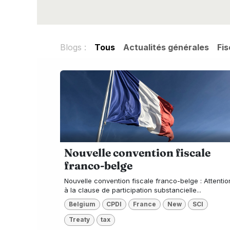
Blogs :
Tous
Actualités générales
Fis
Nouvelle convention fiscale
franco-belge
Nouvelle convention fiscale franco-belge : Attentio
à la clause de participation substancielle...
Belgium
CPDI
France
New
SCI
Treaty
tax