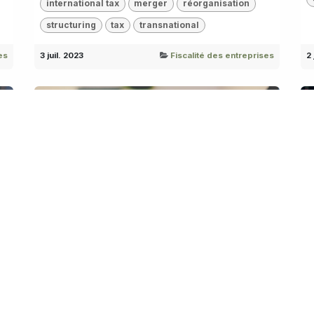
international tax
merger
réorganisation
structuring
tax
transnational
es
3 juil. 2023
Fiscalité des entreprises
2 
ATAD 3 - Sociétés écrans:
F
Amendements du Parlement UE
B
(vote du 17/01/2023)
Le parlement européen a publié ses propositions
C
d'amendements du projet de Directive européenne
ATAD 3...
ATAD3
Directive
Europe
Shell Company