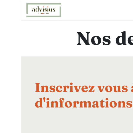
Se rendre au contenu
Accueil
Notre offre
F
Nos d
Inscrivez vous 
d'informations 