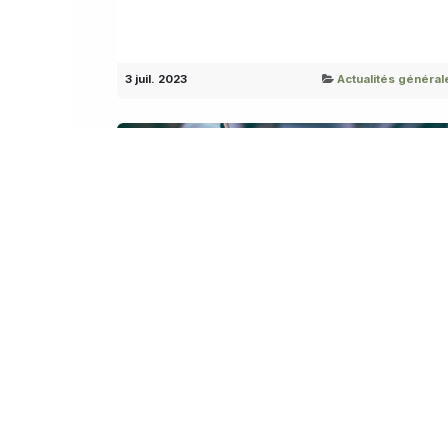
3 juil. 2023
Actualités général
La cour de cassation limite le
pouvoir de taxation de
l'administration en cas de
fraude
Traditionnellement, en matière d'impôts sur les
revenus,...
Abuse
Belgium
Cassation
procedure